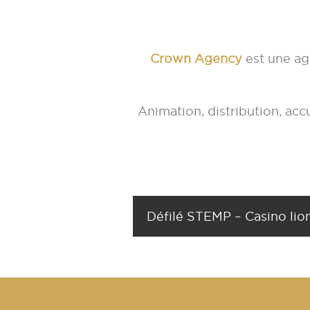
Crown Agency
est une ag
Animation, distribution, ac
Défilé STEMP – Casino lio