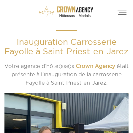
Inauguration Carrosserie
Fayolle à Saint-Priest-en-Jarez
Votre agence d’hôte(s
se)s
Crown Agency
était
présente à l’inauguration de la carrosserie
Fayolle à Saint-Priest-en-Jarez.
HÔT
INF
A
A
D