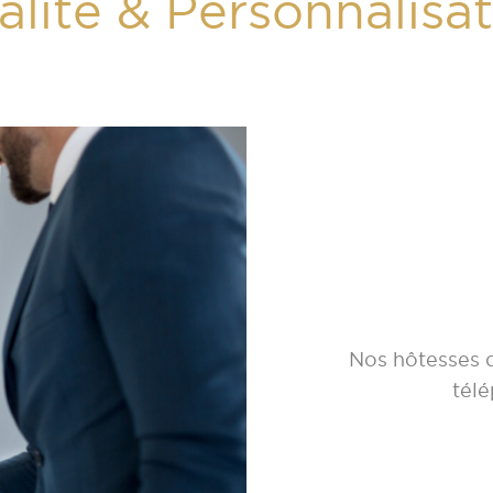
lité & Personnalisa
Nos hôtesses d
télé