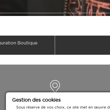
guration Boutique
Gestion des cookies
CROWN AGENCY
3 rue de la Productique
Sous réserve de vos choix, ce site met en œuvre d