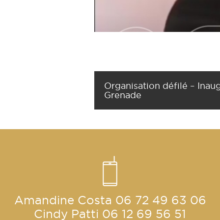
Organisation défilé – Inau
Grenade
Amandine Costa
06 72 49 63 06
Cindy Patti
06 12 69 56 51