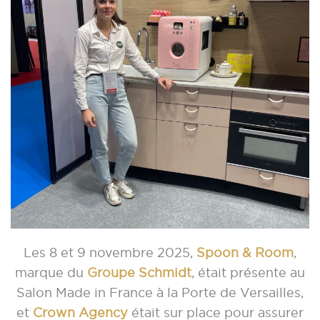
Les 8 et 9 novembre 2025,
Spoon & Room
,
marque du
Groupe Schmidt
, était présente au
Salon Made in France à la Porte de Versailles,
et
Crown Agency
était sur place pour assurer