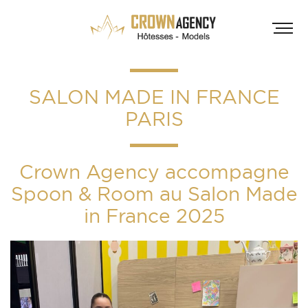
SALON MADE IN FRANCE
PARIS
Crown Agency accompagne
Spoon & Room au Salon Made
HÔT
in France 2025
INF
A
A
D