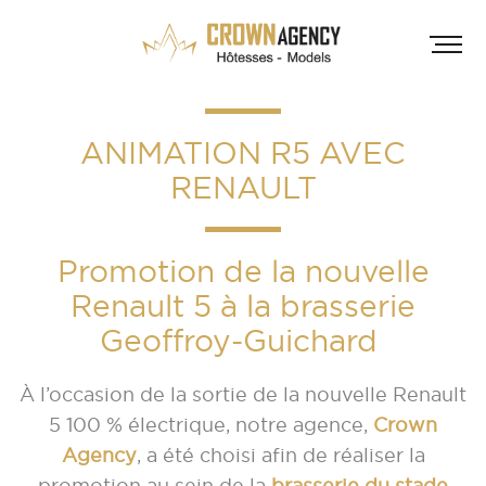
ANIMATION R5 AVEC
RENAULT
Promotion de la nouvelle
Renault 5 à la brasserie
HÔT
Geoffroy-Guichard
INF
A
À l’occasion de la sortie de la nouvelle Renault
A
5 100 % électrique, notre agence,
Crown
Agency
, a été choisi afin de réaliser la
D
promotion au sein de la
brasserie du stade