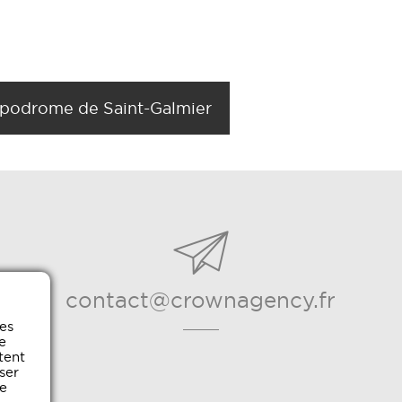
podrome de Saint-Galmier
contact@crownagency.fr
es
e
tent
ser
e