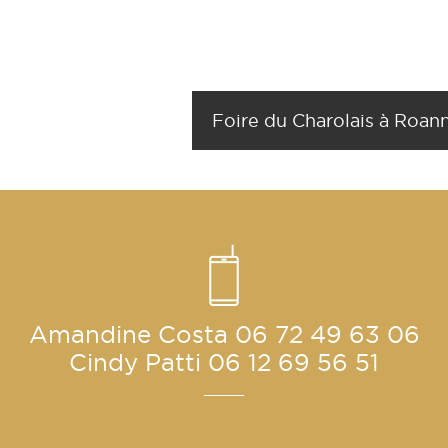
Foire du Charolais à Roan
Amandine Costa
06 72 49 63 06
Cindy Patti
06 12 69 56 51