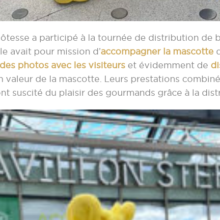
hôtesse a participé à la tournée de distribution de
lle avait pour mission d’
accompagner la mascotte
d
des photos avec les visiteurs
et évidemment de
di
n valeur de la mascotte. Leurs prestations combinée
nt suscité du plaisir des gourmands grâce à la di