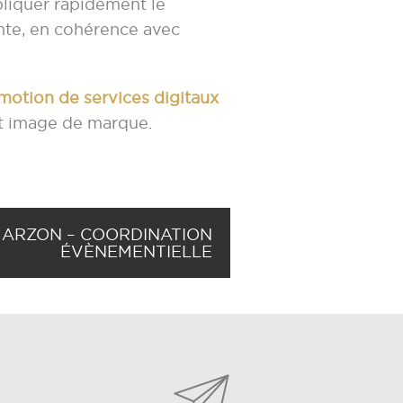
xpliquer rapidement le
ante, en cohérence avec
motion de services digitaux
et image de marque.
 ARZON – COORDINATION
ÉVÈNEMENTIELLE