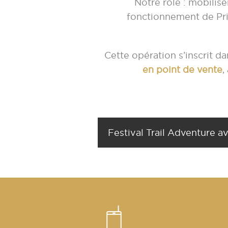
Notre rôle : mobilise
fonctionnement de Prim
Cette opération s’inscrit 
en point de vente
,
Festival Trail Adventure a