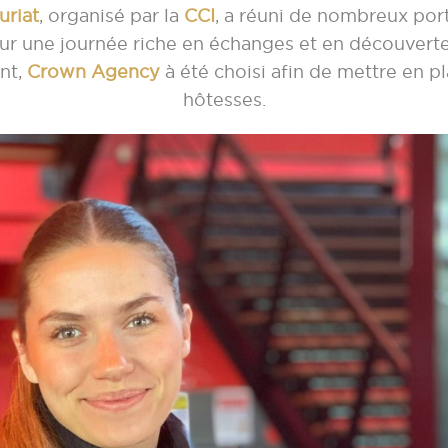
uriat
, organisé par la
CCI
, a réuni de nombreux port
r une journée riche en échanges et en découvertes
nt,
Crown Agency
à été choisi afin de mettre en p
hôtesses.