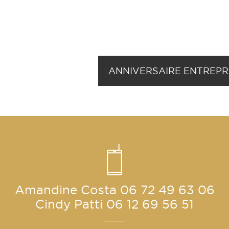
ANNIVERSAIRE ENTREPR
Amandine Costa
06 72 49 63 06
Cindy Patti
06 12 69 56 51