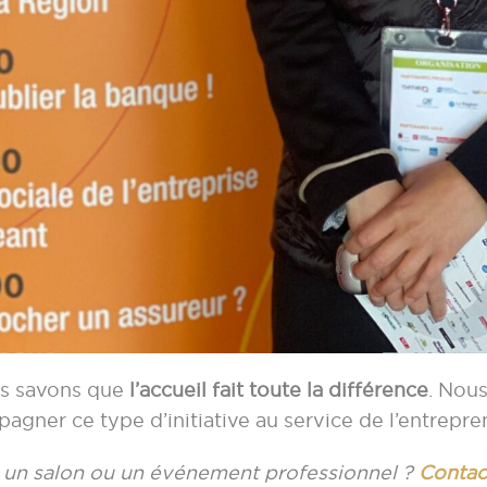
us savons que
l’accueil fait toute la différence
. Nou
agner ce type d’initiative au service de l’entrepren
 un salon ou un événement professionnel ?
Contac