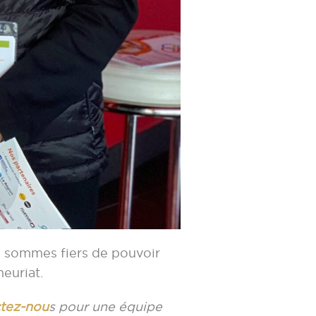
s sommes fiers de pouvoir
euriat.
tez-nou
s pour une équipe