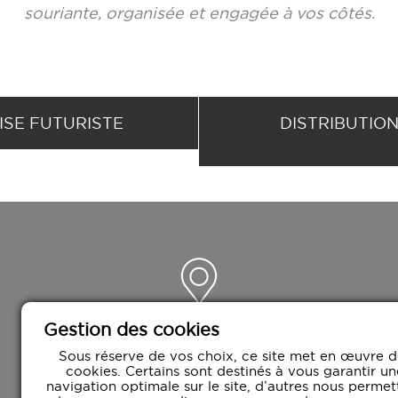
souriante, organisée et engagée à vos côtés.
ISE FUTURISTE
DISTRIBUTIO
Gestion des cookies
CROWN AGENCY
3 rue de la Productique
Sous réserve de vos choix, ce site met en œuvre d
cookies. Certains sont destinés à vous garantir un
42000 Saint-Étienne
navigation optimale sur le site, d’autres nous permet