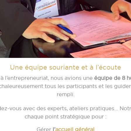
Une équipe souriante et à l’écoute
à l’entrepreneuriat, nous avions une
équipe de 8 h
 chaleureusement tous les participants et les gui
rempli.
dez-vous avec des experts, ateliers pratiques… Notr
chaque point stratégique pour :
Gérer
l’
accueil général