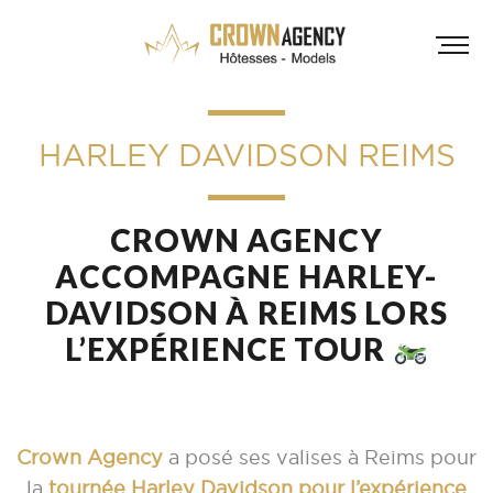
HARLEY DAVIDSON REIMS
CROWN AGENCY
ACCOMPAGNE HARLEY-
DAVIDSON À REIMS LORS
HÔT
L’EXPÉRIENCE TOUR
INF
A
A
Crown Agency
a posé ses valises à Reims pour
D
la
tournée Harley Davidson pour l’expérience