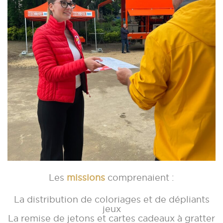
Les
missions
comprenaient :
La distribution de coloriages et de dépliants
jeux
La remise de jetons et cartes cadeaux à gratter