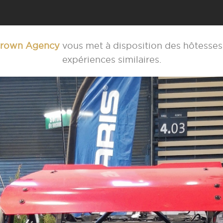
rown Agency
vous met à disposition des hôtesses
expériences similaires.