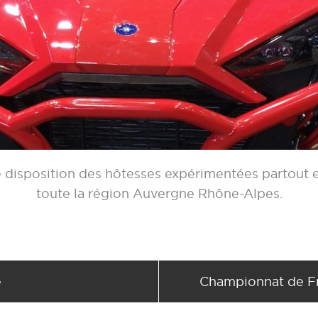
 disposition des hôtesses expérimentées partout
toute la région Auvergne Rhône-Alpes.
e
Championnat de F