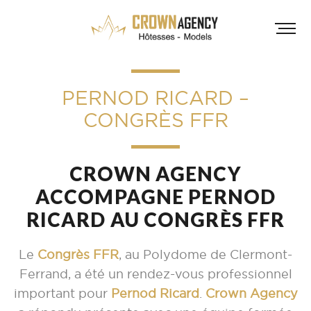
PERNOD RICARD –
CONGRÈS FFR
CROWN AGENCY
ACCOMPAGNE PERNOD
HÔT
RICARD AU CONGRÈS FFR
INF
A
Le
Congrès FFR
, au Polydome de Clermont-
A
Ferrand, a été un rendez-vous professionnel
important pour
Pernod Ricard
.
Crown Agency
D