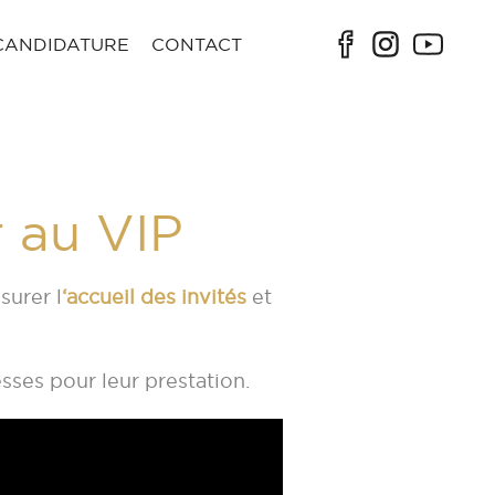
CANDIDATURE
CONTACT
r au VIP
surer l
‘accueil des invités
et
esses pour
leur prestation.