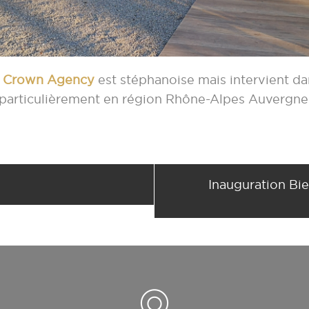
Crown Agency
est stéphanoise mais intervient dan
particulièrement en région Rhône-Alpes Auvergne
Inauguration Bi