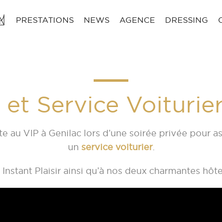
PRESTATIONS
NEWS
AGENCE
DRESSING
 et Service Voiturie
e au VIP à Genilac lors d’une soirée privée pour as
un
service voiturier
.
Instant Plaisir
ainsi qu’à nos deux charmantes hôt